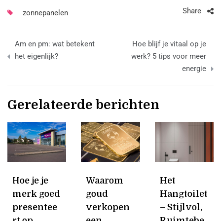
Share
zonnepanelen
Bericht
Am en pm: wat betekent
Hoe blijf je vitaal op je
navigatie
het eigenlijk?
werk? 5 tips voor meer
energie
Gerelateerde berichten
Hoe je je
Waarom
Het
merk goed
goud
Hangtoilet
presentee
verkopen
– Stijlvol,
rt op
een
Ruimtebe