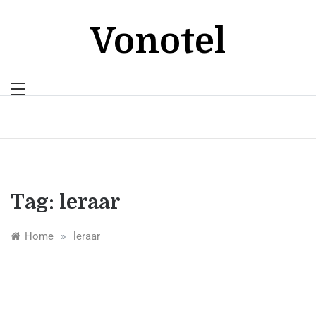
Skip
to
Vonotel
content
Tag:
leraar
»
Home
leraar