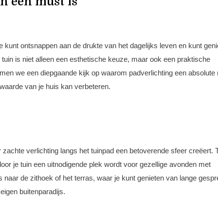
n een must is
je kunt ontsnappen aan de drukte van het dagelijks leven en kunt geni
 tuin is niet alleen een esthetische keuze, maar ook een praktische
kel nemen we een diepgaande kijk op waarom padverlichting een absolute
de waarde van je huis kan verbeteren.
zachte verlichting langs het tuinpad een betoverende sfeer creëert. T
door je tuin een uitnodigende plek wordt voor gezellige avonden met
ers naar de zithoek of het terras, waar je kunt genieten van lange gesp
eigen buitenparadijs.