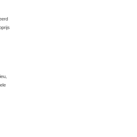
eerd
prijs
ieu,
ele