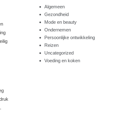
Algemeen
Gezondheid
Mode en beauty
en
Ondernemen
ing
Persoonlijke ontwikkeling
ilig
Reizen
Uncategorized
Voeding en koken
eg
ndruk
.