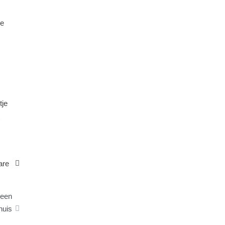
le
tje
are
 een
huis