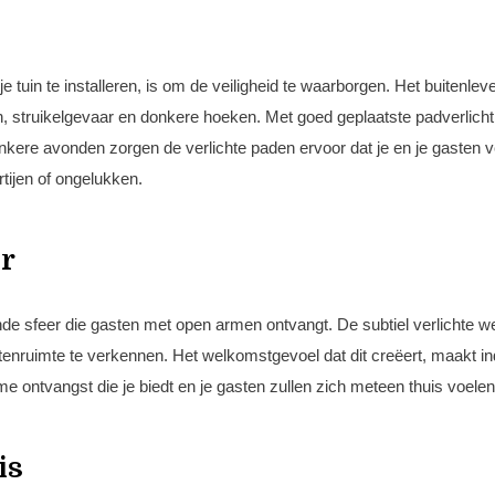
je tuin te installeren, is om de veiligheid te waarborgen. Het buitenlev
in, struikelgevaar en donkere hoeken. Met goed geplaatste padverlicht
onkere avonden zorgen de verlichte paden ervoor dat je en je gasten ve
tijen of ongelukken.
er
gende sfeer die gasten met open armen ontvangt. De subtiel verlichte w
uitenruimte te verkennen. Het welkomstgevoel dat dit creëert, maakt i
rme ontvangst die je biedt en je gasten zullen zich meteen thuis voelen
is